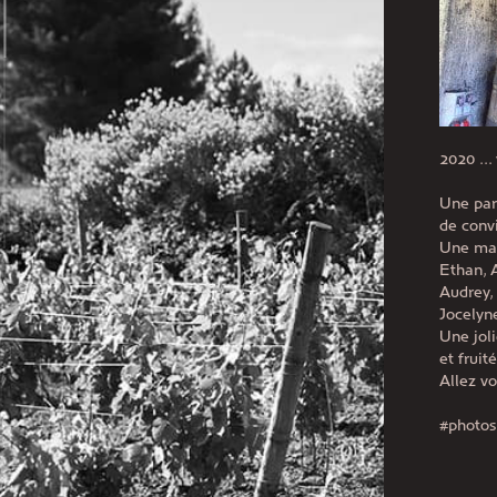
2020 ..
Une par
de convi
Une mag
Ethan, A
Audrey, 
Jocelyn
Une joli
et fruit
Allez vo
#photos